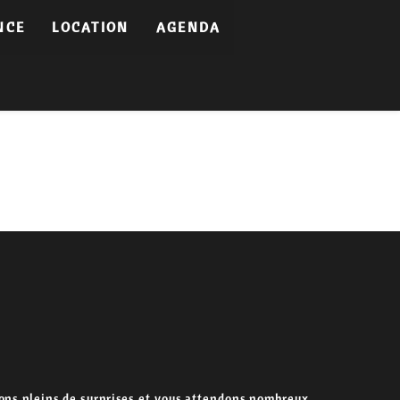
NCE
LOCATION
AGENDA
verons pleins de surprises et vous attendons nombreux…