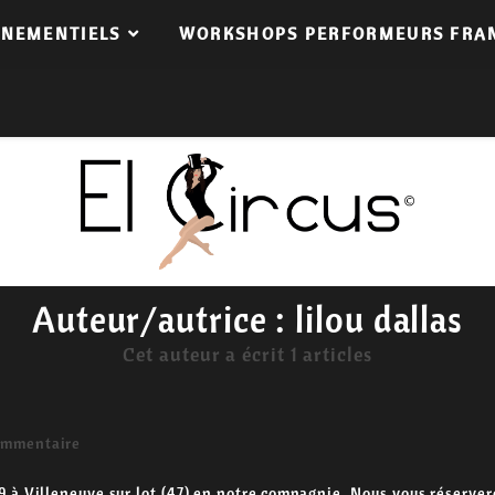
ENEMENTIELS
WORKSHOPS PERFORMEURS FRA
Auteur/autrice :
lilou dallas
Cet auteur a écrit 1 articles
ommentaire
ts:
2019 à Villeneuve sur lot (47) en notre compagnie. Nous vous réser