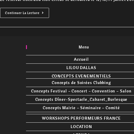
publication :
Festival
Continuer La Lecture
Rock
And
Roll
Circus
Menu
Accueil
LILOU DALLAS
CONCEPTS EVENEMENTIELS
Concepts de Soirées Clubbing
Concepts Festival – Concert – Convention – Salon
Concepts Dîner-Spectacle_Cabaret_Burlesque
Concepts Mairie – Séminaire – Comité
WORKSHOPS PERFORMEURS FRANCE
LOCATION