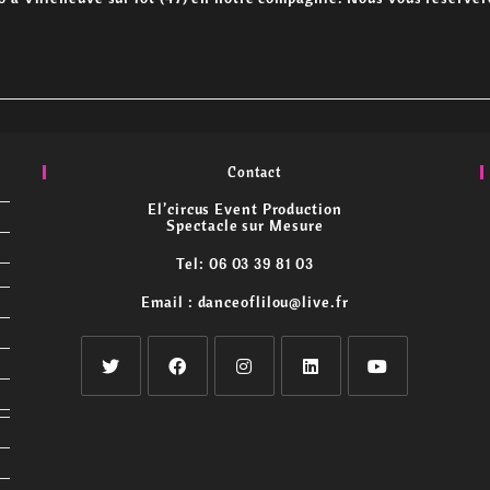
Contact
El’circus Event Production
Spectacle sur Mesure
Tel: 06 03 39 81 03
Email : danceoflilou@live.fr
S’ouvre
S’ouvre
S’ouvre
S’ouvre
S’ouvre
dans
dans
dans
dans
dans
un
un
un
un
un
nouvel
nouvel
nouvel
nouvel
nouvel
onglet
onglet
onglet
onglet
onglet